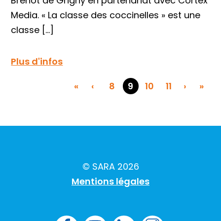
Brenot de Grigny en partenariat avec Cortex
Media. « La classe des coccinelles » est une
classe […]
Plus d'infos
«
‹
8
9
10
11
›
»
© SARA 2026
Mentions légales