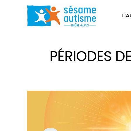
L’
PÉRIODES D