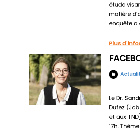
étude visa
matière d’a
enquête a 
Plus d'info
FACEBOO
Actuali
Le Dr. San
Dufez (Job
et aux TND
17h. Thème: