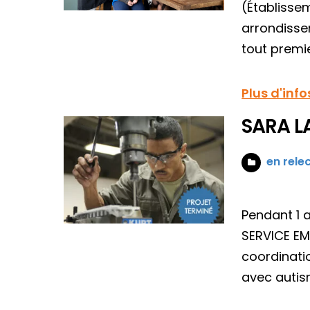
(Établisse
arrondissem
tout premi
Plus d'info
SARA L
en rele
Pendant 1 
SERVICE EMP
coordinati
avec autism