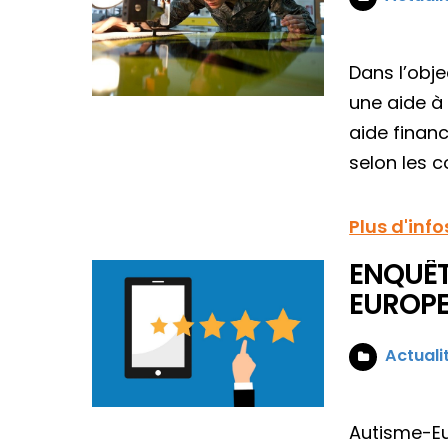
Dans l’obj
une aide à
aide finan
selon les c
Plus d'info
ENQUÊT
EUROP
Actuali
Autisme-Eur