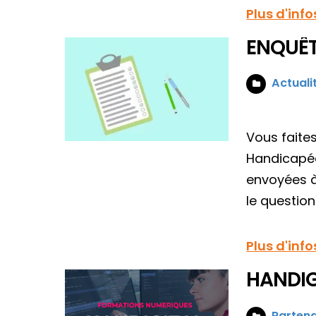
Plus d'info
ENQUÊT
Actuali
Vous faite
Handicapée
envoyées à
le question
Plus d'info
HANDIG
Partena