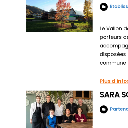
Établis
Le Vallon 
porteurs d
accompagne
disposées 
commune r
Plus d'info
SARA S
Partena