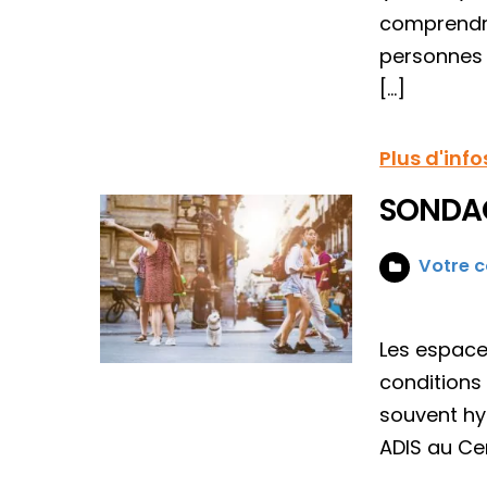
comprendre
personnes 
[…]
Plus d'info
SONDAG
Votre c
Les espaces
conditions
souvent hy
ADIS au Ce