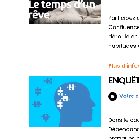
Participez 
Confluence
déroule en 
habitudes e
Plus d'info
ENQUÊT
Votre c
Dans le cad
Dépendance
pratiques 