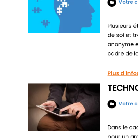
Votre c
Plusieurs 
de soi et t
anonyme et
cadre de la
Plus d'info
TECHNO
Votre c
Dans le ca
pour un gr